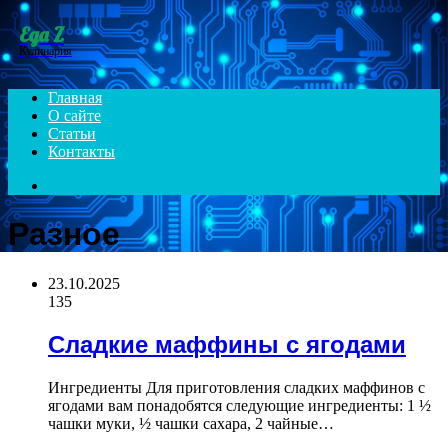
Menu
Еда Z
Кулинария
Главная
О сайте
Статьи
Контакты
Search
for
Разное
23.10.2025
135
Сладкие маффины с ягодами
Ингредиенты Для приготовления сладких маффинов с
ягодами вам понадобятся следующие ингредиенты: 1 ½
чашки муки, ½ чашки сахара, 2 чайные…