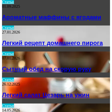
Статьи
01.09.2025
Ароматные маффины с ягодами
Статьи
27.01.2026
Легкий рецепт домашнего пирога
Статьи
07.01.2026
Сытный обед на скорую руку
Статьи
26.12.2025
Легкий салат Цезарь на ужин
Статьи
14.05.2026