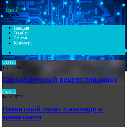
Menu
Еда Z
Кулинария
Главная
О сайте
Статьи
Контакты
Search
for
Статьи
12.11.2025
Самый вкусный рецепт тирамису
Статьи
14.10.2025
Пикантный салат с авокадо и
креветками