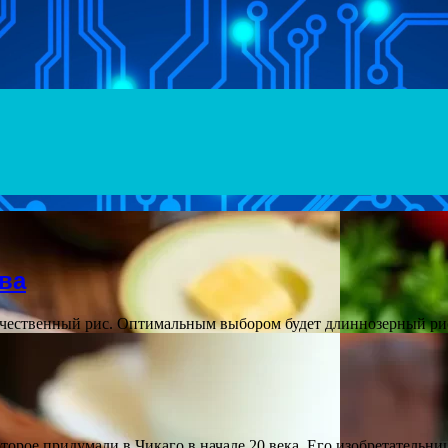
ва
ачественный рис. Оптимальным выбором будет длиннозерный ри
оторое придумали в Чикаго в начале 20 века. Его изобретательн