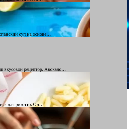
испанский суп на основе…
ваш вкусовой рецептор. Авокадо…
иса для ризотто. Он…