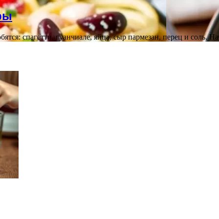
ры
тся: спагетти, гуанчиале, яйца, сыр пармезан, перец и соль. Н