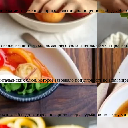
е хватает времени на приготовление полноценного обеда. Но э
, это настоящий символ домашнего уюта и тепла. Самый просто
итальянских блюд, которое завоевало популярность во всем ми
льянское блюдо, которое покорило сердца гурманов по всему ми