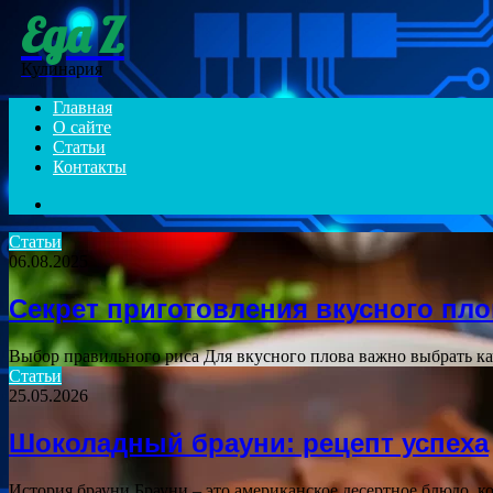
Еда Z
Menu
Кулинария
Главная
О сайте
Статьи
Контакты
Search
for
Статьи
06.08.2025
Секрет приготовления вкусного пло
Выбор правильного риса Для вкусного плова важно выбрать к
Статьи
25.05.2026
Шоколадный брауни: рецепт успеха
История брауни Брауни – это американское десертное блюдо, к