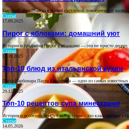
Быстрый обед Иногда в нашей суетливой повседневной жизни н
Статьи
17.09.2025
Пирог с яблоками: домашний уют
История и традиции Пирог с яблоками — это не просто десерт
Статьи
17.10.2025
Топ-10 блюд из итальянской кухни
Паста Карбонара Паста Карбонара — одно из самых известных 
Статьи
29.12.2025
Топ-10 рецептов супа минестроне
История и особенности Суп минестроне – это классическое ита
Статьи
14.05.2026