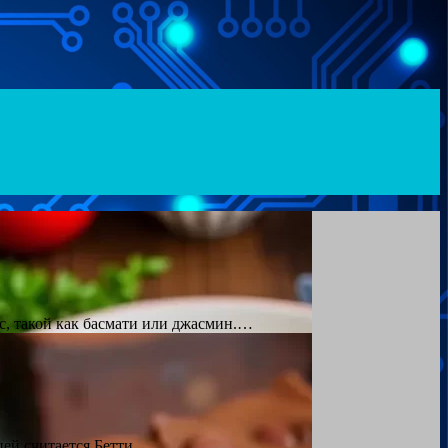
с, такой как басмати или джасмин.…
ицей считается Бетти…