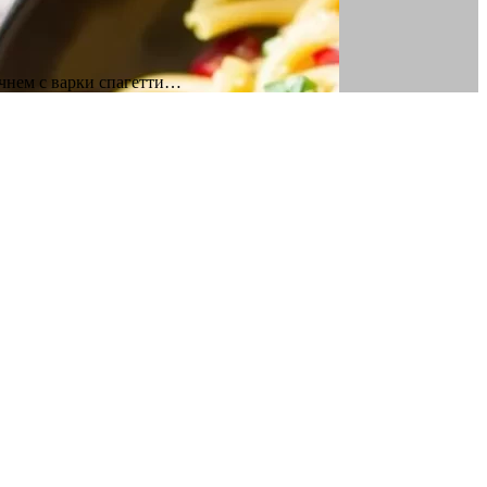
ачнем с варки спагетти…