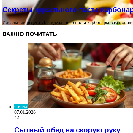
Секреты идеального паста карбона
Идеальный рецепт Для идеального паста карбонары вам понадобя
ВАЖНО ПОЧИТАТЬ
Статьи
07.01.2026
42
Сытный обед на скорую руку