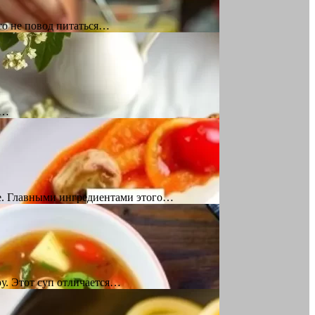
то не повод питаться…
й…
ре. Главными ингредиентами этого…
ру. Этот суп отличается…