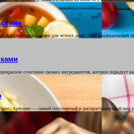
ьствие
о, идеально подходящее для летних дней. Этот традиционный 
тками
прекрасное сочетание свежих ингредиентов, которое порадует 
о
й рис. Арборио — самый популярный и распространённый вид р