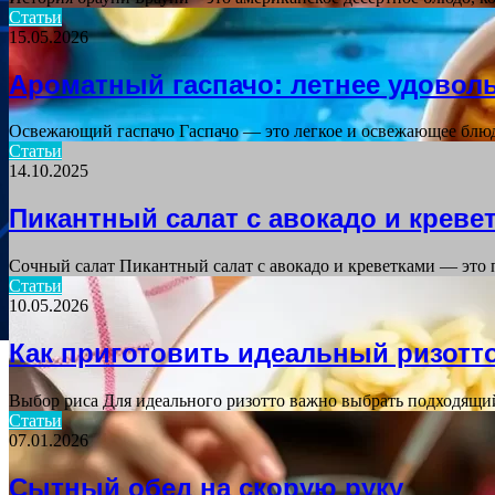
Статьи
15.05.2026
Ароматный гаспачо: летнее удовол
Освежающий гаспачо Гаспачо — это легкое и освежающее блюд
Статьи
14.10.2025
Пикантный салат с авокадо и креве
Сочный салат Пикантный салат с авокадо и креветками — это 
Статьи
10.05.2026
Как приготовить идеальный ризотт
Выбор риса Для идеального ризотто важно выбрать подходящи
Статьи
07.01.2026
Сытный обед на скорую руку